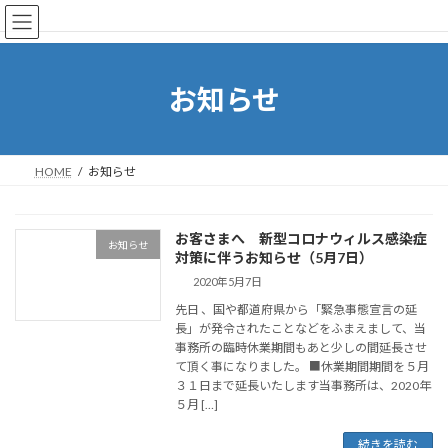
コ
ナ
Debu Network Service
ン
ビ
テ
ゲ
ン
ー
ツ
シ
お知らせ
へ
ョ
ス
ン
キ
に
ッ
移
HOME
お知らせ
プ
動
お客さまへ 新型コロナウィルス感染症
お知らせ
対策に伴うお知らせ（5月7日）
2020年5月7日
先日 、国や都道府県から「緊急事態宣言の延
長」が発令されたことなどをふまえまして、当
事務所の臨時休業期間もあと少しの間延長させ
て頂く事になりました。 ■休業期間期間を５月
３１日まで延長いたします当事務所は、2020年
５月 […]
続きを読む