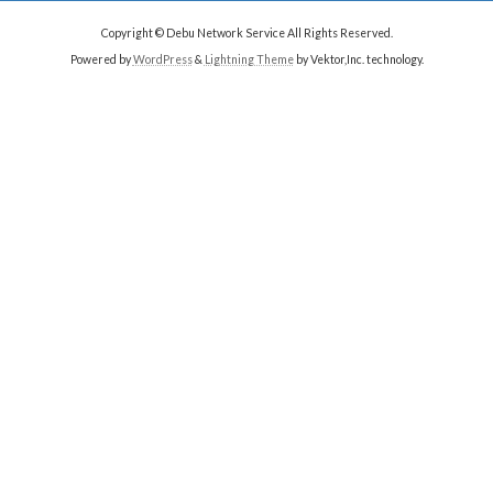
Copyright © Debu Network Service All Rights Reserved.
Powered by
WordPress
&
Lightning Theme
by Vektor,Inc. technology.