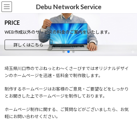
コ
ナ
Debu Network Service
ン
ビ
テ
ゲ
ン
ー
PRICE
ツ
シ
WEB作成以外のサービスの料金のご案内をいたします。
へ
ョ
ス
ン
詳しくはこちら
キ
に
ッ
移
プ
動
埼玉県川口市のでぶねっとわ～くさーびすではオリジナルデザイ
ンのホームページを迅速・低料金で制作致します。
制作するホームページはお客様のご意見・ご要望などをしっかり
とお聞きした上でホームページを制作しております。
ホームページ制作に関する、ご質問などがございましたら、お気
軽にお問い合わせください。